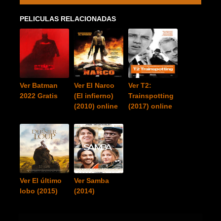
PELICULAS RELACIONADAS
Ver Batman
Ver El Narco
Ver T2:
2022 Gratis
(El infierno)
Trainspotting
(2010) online
(2017) online
Ver El último
Ver Samba
lobo (2015)
(2014)