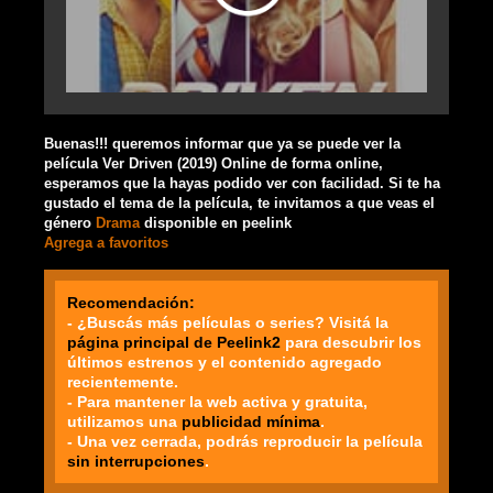
Buenas!!! queremos informar que ya se puede ver la
película Ver Driven (2019) Online de forma online,
esperamos que la hayas podido ver con facilidad. Si te ha
gustado el tema de la película, te invitamos a que veas el
género
Drama
disponible en peelink
Agrega a favoritos
Recomendación:
- ¿Buscás más películas o series? Visitá la
página principal de Peelink2
para descubrir los
últimos estrenos y el contenido agregado
recientemente.
- Para mantener la web activa y gratuita,
utilizamos una
publicidad mínima
.
- Una vez cerrada, podrás reproducir la película
sin interrupciones
.