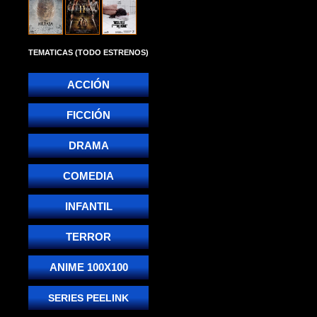
TEMATICAS (TODO ESTRENOS)
ACCIÓN
FICCIÓN
DRAMA
COMEDIA
INFANTIL
TERROR
ANIME 100X100
SERIES PEELINK