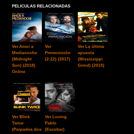
PELICULAS RELACIONADAS
Ver Amor a
Ver
Ver La última
Medianoche
Premonición
apuesta
(Midnight
(2:22) (2017)
(Mississippi
Sun) (2018)
Grind) (2015)
Online
Ver Blink
Ver Loving
Twice
Pablo
(Parpadea dos
(Escobar)