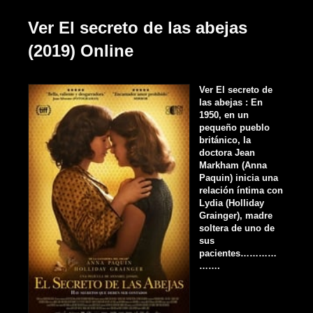
Ver El secreto de las abejas
(2019) Online
Ver El secreto de
las abejas : En
1950, en un
pequeño pueblo
británico, la
doctora Jean
Markham (Anna
Paquin) inicia una
relación íntima con
Lydia (Holliday
Grainger), madre
soltera de uno de
sus
pacientes…………
…….