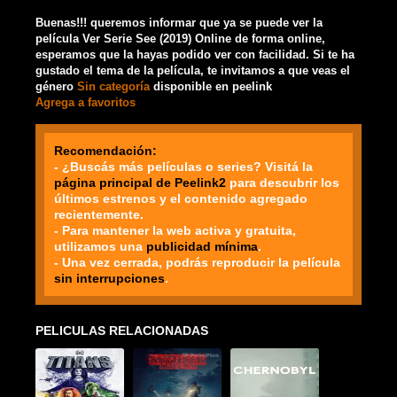
Buenas!!! queremos informar que ya se puede ver la
película Ver Serie See (2019) Online de forma online,
esperamos que la hayas podido ver con facilidad. Si te ha
gustado el tema de la película, te invitamos a que veas el
género
Sin categoría
disponible en peelink
Agrega a favoritos
Recomendación:
- ¿Buscás más películas o series? Visitá la
página principal de Peelink2
para descubrir los
últimos estrenos y el contenido agregado
recientemente.
- Para mantener la web activa y gratuita,
utilizamos una
publicidad mínima
.
- Una vez cerrada, podrás reproducir la película
sin interrupciones
.
PELICULAS RELACIONADAS