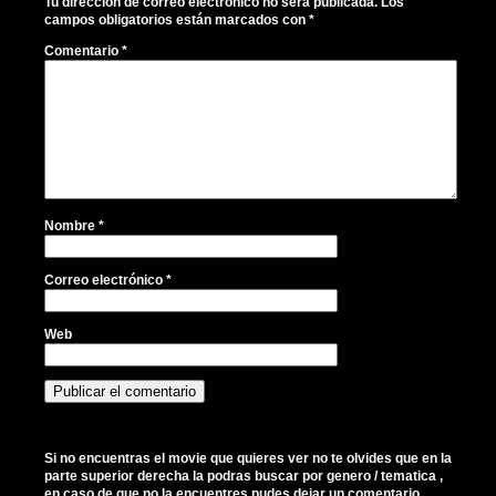
Tu dirección de correo electrónico no será publicada.
Los
campos obligatorios están marcados con
*
Comentario
*
Nombre
*
Correo electrónico
*
Web
Si no encuentras el movie que quieres ver no te olvides que en la
parte superior derecha la podras buscar por genero / tematica ,
en caso de que no la encuentres pudes dejar un comentario