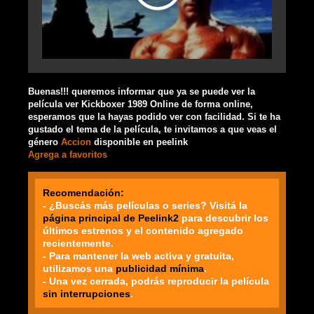
Buenas!!! queremos informar que ya se puede ver la
película ver Kickboxer 1989 Online de forma online,
esperamos que la hayas podido ver con facilidad. Si te ha
gustado el tema de la película, te invitamos a que veas el
género
Accion
disponible en peelink
Agrega a favoritos
Recomendación:
- ¿Buscás más películas o series? Visitá la
página principal de Peelink2
para descubrir los
últimos estrenos y el contenido agregado
recientemente.
- Para mantener la web activa y gratuita,
utilizamos una
publicidad mínima
.
- Una vez cerrada, podrás reproducir la película
sin interrupciones
.