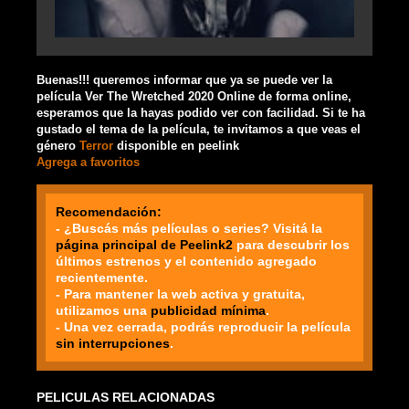
Buenas!!! queremos informar que ya se puede ver la
película Ver The Wretched 2020 Online de forma online,
esperamos que la hayas podido ver con facilidad. Si te ha
gustado el tema de la película, te invitamos a que veas el
género
Terror
disponible en peelink
Agrega a favoritos
Recomendación:
- ¿Buscás más películas o series? Visitá la
página principal de Peelink2
para descubrir los
últimos estrenos y el contenido agregado
recientemente.
- Para mantener la web activa y gratuita,
utilizamos una
publicidad mínima
.
- Una vez cerrada, podrás reproducir la película
sin interrupciones
.
PELICULAS RELACIONADAS