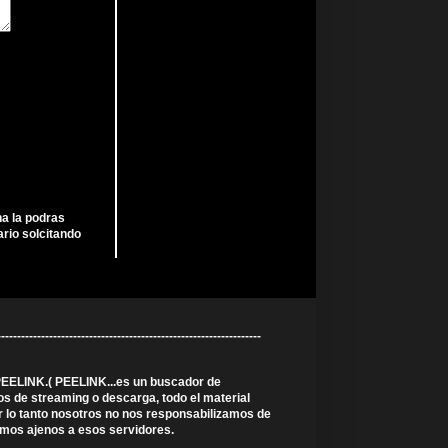
ha la podras
rio solcitando
----------------------------------------------------------
 PEELINK.( PEELINK...es un buscador de
s de streaming o descarga, todo el material
r lo tanto nosotros no nos responsabilizamos de
somos ajenos a esos servidores.