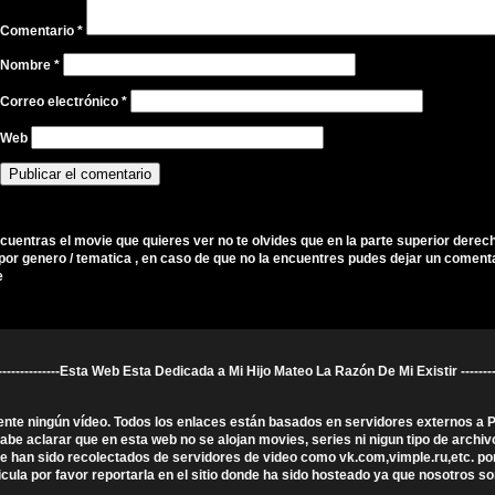
Comentario
*
Nombre
*
Correo electrónico
*
Web
ncuentras el movie que quieres ver no te olvides que en la parte superior derec
por genero / tematica , en caso de que no la encuentres pudes dejar un comenta
e
----------------------Esta Web Esta Dedicada a Mi Hijo Mateo La Razón De Mi Existir ---------------
ente ningún vídeo. Todos los enlaces están basados en servidores externos a
 aclarar que en esta web no se alojan movies, series ni nigun tipo de archivo
que han sido recolectados de servidores de video como vk.com,vimple.ru,etc. po
licula por favor reportarla en el sitio donde ha sido hosteado ya que nosotros 