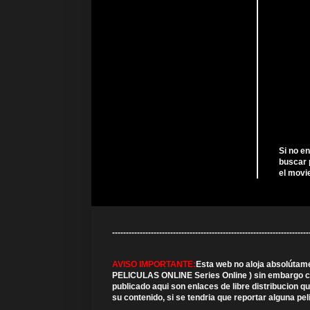
Si no e
buscar 
el movi
---------------------------------------------------------------
AVISO IMPORTANTE:
Esta web no aloja absolútam
PELICULAS ONLINE Series Online ) sin embargo cabe
publicado aqui son enlaces de libre distribucion 
su contenido, si se tendria que reportar alguna pe