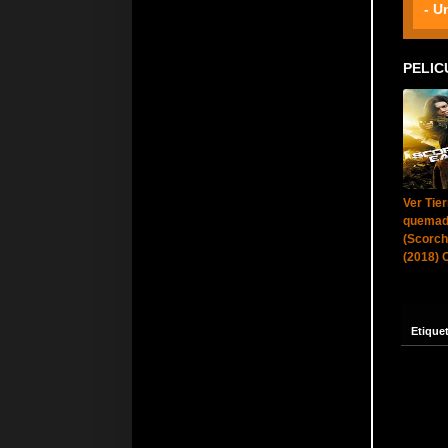
- U
PELIC
Ver Tier
quema
(Scorch
(2018) 
Etique