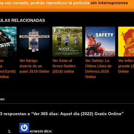
na vez cerrada, podrás reproducir la película
sin interrupciones
.
ULAS RELACIONADAS
ra
Ver Intrigo:
Ver Anne of
Ver Safety: La
Ver Infie
da
muerte de un
Green Gables
Última Línea de
grande (
ed Earth)
autor 2019 Online
(2016) online
Defensa 2020
Online
Online
Online
tas:
3 respuestas a “Ver 365 días: Aquel día (2022) Gratis Online”
ernesto
dice: