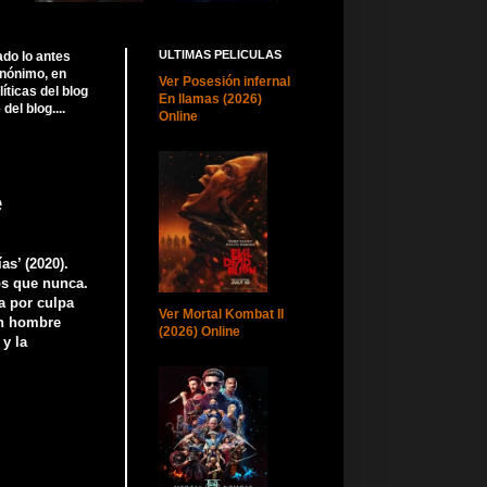
ULTIMAS PELICULAS
ado lo antes
anónimo, en
Ver Posesión infernal
ticas del blog
En llamas (2026)
el blog....
Online
e
as’ (2020).
s que nunca.
a por culpa
Ver Mortal Kombat II
un hombre
(2026) Online
y la