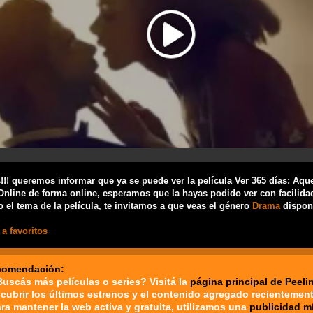
!! queremos informar que ya se puede ver la película Ver 365 días: Aque
Online de forma online, esperamos que la hayas podido ver con facilidad
 el tema de la película, te invitamos a que veas el género
Drama
dispon
a favoritos
comendación:
Buscás más películas o series? Visitá la
página principal de Peeli
cubrir los últimos estrenos y el contenido agregado recientement
ara mantener la web activa y gratuita, utilizamos una
publicidad m