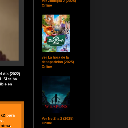
Ver Zootopia 2 (2025)
Online
ver La hora de la
desaparición (2025)
Online
l día (2022)
. Si te ha
ible en
nk2
para
Ver Ne Zha 2 (2025)
e.
Online
ínima
.