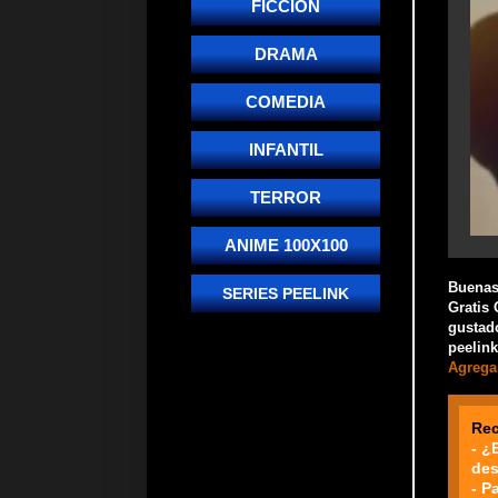
FICCIÓN
DRAMA
COMEDIA
INFANTIL
TERROR
ANIME 100X100
Buenas!
SERIES PEELINK
Gratis 
gustado
peelink
Agrega 
Re
- ¿
des
- P