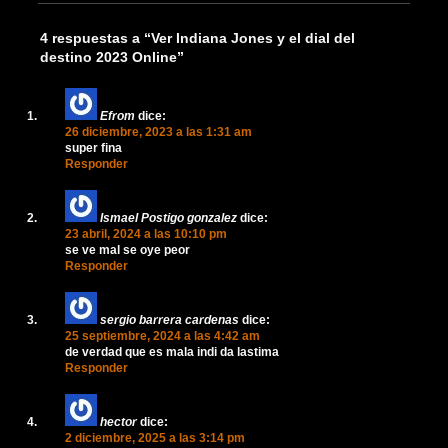
4 respuestas a “Ver Indiana Jones y el dial del
destino 2023 Online”
Efrom
dice:
26 diciembre, 2023 a las 1:31 am
super fina
Responder
Ismael Postigo gonzalez
dice:
23 abril, 2024 a las 10:10 pm
se ve mal se oye peor
Responder
sergio barrera cardenas
dice:
25 septiembre, 2024 a las 4:42 am
de verdad que es mala indi da lastima
Responder
hector
dice:
2 diciembre, 2025 a las 3:14 pm