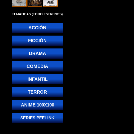
TEMATICAS (TODO ESTRENOS)
ACCIÓN
FICCIÓN
DRAMA
COMEDIA
INFANTIL
TERROR
ANIME 100X100
SERIES PEELINK