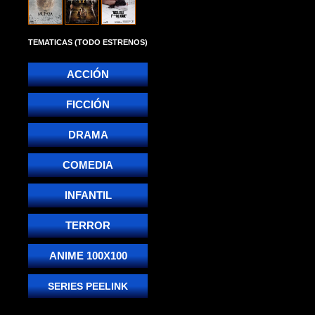
TEMATICAS (TODO ESTRENOS)
ACCIÓN
FICCIÓN
DRAMA
COMEDIA
INFANTIL
TERROR
ANIME 100X100
SERIES PEELINK