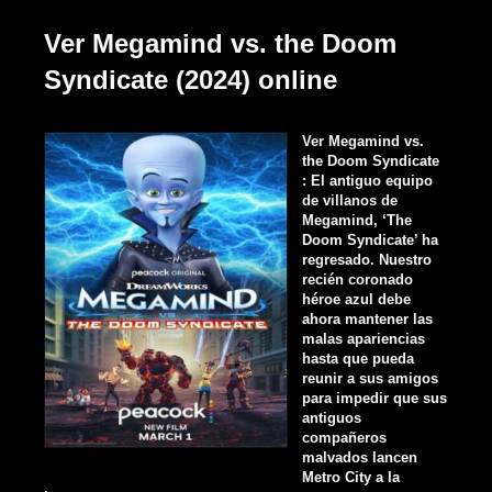
Ver Megamind vs. the Doom
Syndicate (2024) online
Ver Megamind vs.
the Doom Syndicate
: El antiguo equipo
de villanos de
Megamind, ‘The
Doom Syndicate’ ha
regresado. Nuestro
recién coronado
héroe azul debe
ahora mantener las
malas apariencias
hasta que pueda
reunir a sus amigos
para impedir que sus
antiguos
compañeros
malvados lancen
Metro City a la