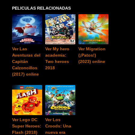
PELICULAS RELACIONADAS
Ver Las
Ver My hero
Ver Migration
Aventuras del
academia:
(¡Patos!)
Capitán
Two heroes
(2023) online
Calzoncillos
2018
(2017) online
Ver Lego DC
Ver Los
Super Heroes:
Croods: Una
Flash (2018)
nueva era