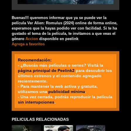
Buenas!!! queremos informar que ya se puede ver la
película Ver Alien: Romulus (2024) online de forma online,
esperamos que la hayas podido ver con facilidad. Si te ha
gustado el tema de la película, te invitamos a que veas el
género
Accion
disponible en peelink
Agrega a favoritos
Recomendación:
- ¿Buscás más películas o series? Visitá la
página principal de Peelink2
para descubrir los
últimos estrenos y el contenido agregado
recientemente.
- Para mantener la web activa y gratuita,
utilizamos una
publicidad mínima
.
- Una vez cerrada, podrás reproducir la película
sin interrupciones
.
PELICULAS RELACIONADAS