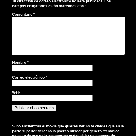
Tu dirección de correo electrónico no será publicada.
Los
campos obligatorios están marcados con
*
Comentario
*
Nombre
*
Correo electrónico
*
Web
Si no encuentras el movie que quieres ver no te olvides que en la
parte superior derecha la podras buscar por genero / tematica ,
en caso de que no la encuentres pudes dejar un comentario