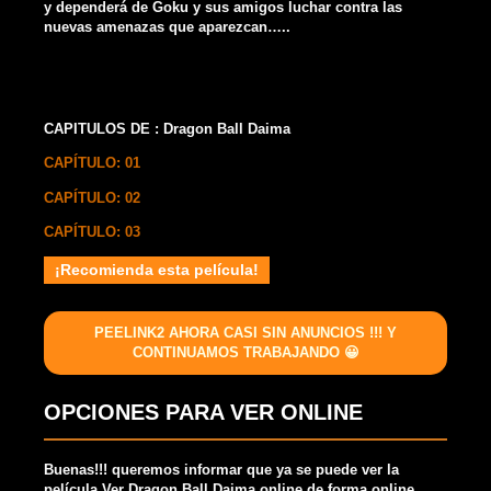
y dependerá de Goku y sus amigos luchar contra las
nuevas amenazas que aparezcan…..
CAPITULOS DE : Dragon Ball Daima
CAPÍTULO: 01
CAPÍTULO: 02
CAPÍTULO: 03
¡Recomienda esta película!
PEELINK2 AHORA CASI SIN ANUNCIOS !!! Y
CONTINUAMOS TRABAJANDO 😀
OPCIONES PARA VER ONLINE
Buenas!!! queremos informar que ya se puede ver la
película Ver Dragon Ball Daima online de forma online,