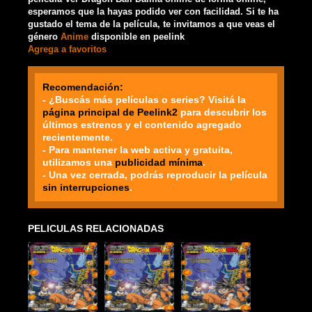
esperamos que la hayas podido ver con facilidad. Si te ha
gustado el tema de la película, te invitamos a que veas el
género
Anime
disponible en peelink
Agrega a favoritos
Recomendación:
- ¿Buscás más películas o series? Visitá la
página principal de Peelink2
para descubrir los
últimos estrenos y el contenido agregado
recientemente.
- Para mantener la web activa y gratuita,
utilizamos una
publicidad mínima
.
- Una vez cerrada, podrás reproducir la película
sin interrupciones
.
PELICULAS RELACIONADAS