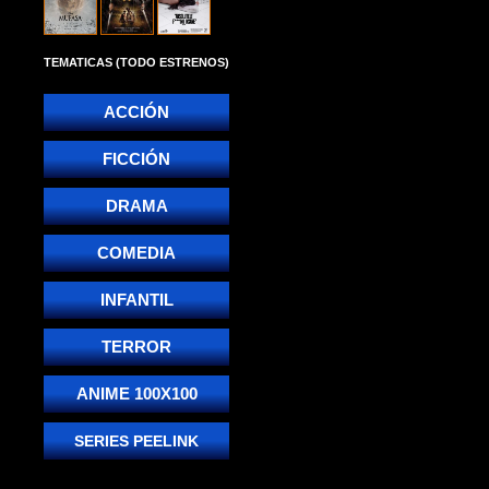
TEMATICAS (TODO ESTRENOS)
ACCIÓN
FICCIÓN
DRAMA
COMEDIA
INFANTIL
TERROR
ANIME 100X100
SERIES PEELINK