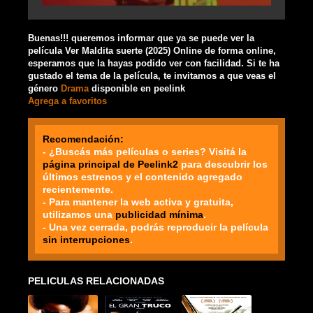
Buenas!!! queremos informar que ya se puede ver la
película Ver Maldita suerte (2025) Online de forma online,
esperamos que la hayas podido ver con facilidad. Si te ha
gustado el tema de la película, te invitamos a que veas el
género
Drama
disponible en peelink
Agrega a favoritos
Recomendación:
- ¿Buscás más películas o series? Visitá la
página principal de Peelink2
para descubrir los
últimos estrenos y el contenido agregado
recientemente.
- Para mantener la web activa y gratuita,
utilizamos una
publicidad mínima
.
- Una vez cerrada, podrás reproducir la película
sin interrupciones
.
PELICULAS RELACIONADAS