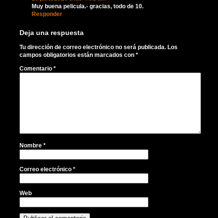
Muy buena pelicula.- gracias, todo de 10.
Responder
Deja una respuesta
Tu dirección de correo electrónico no será publicada.
Los
campos obligatorios están marcados con
*
Comentario
*
Nombre
*
Correo electrónico
*
Web