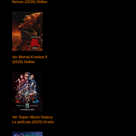
llamas (2026) Online
Ver Mortal Kombat II
(2026) Online
Ver Super Mario Galaxy
La película (2025) Gratis