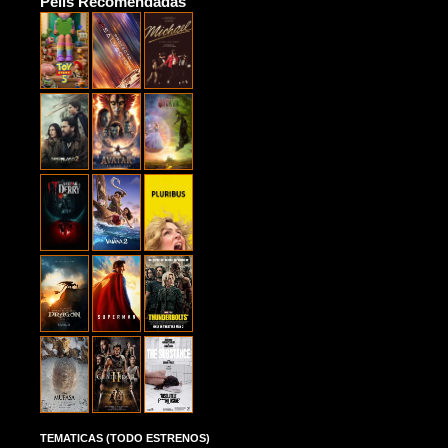
Pelis Recomendadas
TEMATICAS (TODO ESTRENOS)