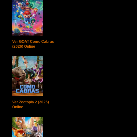
Ver GOAT Como Cabras
(2026) Online
Ver Zootopia 2 (2025)
Online