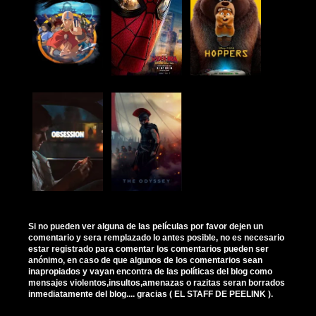
Si no pueden ver alguna de las películas por favor dejen un
comentario y sera remplazado lo antes posible, no es necesario
estar registrado para comentar los comentarios pueden ser
anónimo, en caso de que algunos de los comentarios sean
inapropiados y vayan encontra de las políticas del blog como
mensajes violentos,insultos,amenazas o razitas seran borrados
inmediatamente del blog.... gracias ( EL STAFF DE PEELINK ).