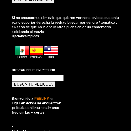
Si no encuentras el movie que quieres ver no te olvides que en la
parte superior derecha la podras buscar por genero / tematica ,
en caso de que no la encuentres pudes dejar un comentario
solcitando el movie
Opciones rápidas
BUSCAR PELIS EN PEELINK
Buscar:
Bienvenido a
PEELINK
un
lugar en donde se encuentran
películas en línea totalmente
free sin lag y cortes