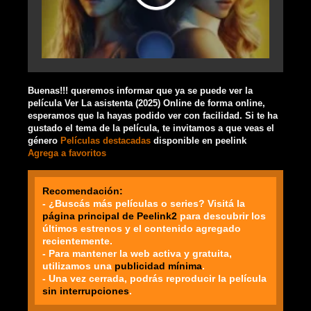
Buenas!!! queremos informar que ya se puede ver la
película Ver La asistenta (2025) Online de forma online,
esperamos que la hayas podido ver con facilidad. Si te ha
gustado el tema de la película, te invitamos a que veas el
género
Películas destacadas
disponible en peelink
Agrega a favoritos
Recomendación:
- ¿Buscás más películas o series? Visitá la
página principal de Peelink2
para descubrir los
últimos estrenos y el contenido agregado
recientemente.
- Para mantener la web activa y gratuita,
utilizamos una
publicidad mínima
.
- Una vez cerrada, podrás reproducir la película
sin interrupciones
.