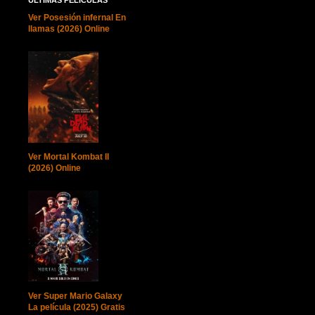
ULTIMAS PELICULAS
Ver Posesión infernal En
llamas (2026) Online
Ver Mortal Kombat II
(2026) Online
Ver Super Mario Galaxy
La película (2025) Gratis