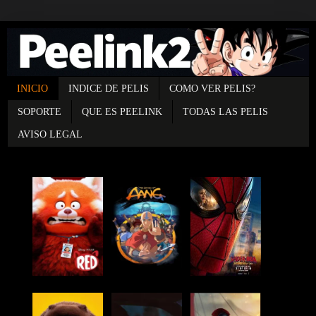
INICIO
INDICE DE PELIS
COMO VER PELIS?
SOPORTE
QUE ES PEELINK
TODAS LAS PELIS
AVISO LEGAL