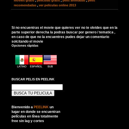
movies gratis
,
peliculas gratis
,
pelis animadas
,
pelis
recomendadas
,
ver peliculas online 2013
Si no encuentras el movie que quieres ver no te olvides que en la
parte superior derecha la podras buscar por genero / tematica ,
en caso de que no la encuentres pudes dejar un comentario
solcitando el movie
Opciones rápidas
BUSCAR PELIS EN PEELINK
Buscar:
Bienvenido a
PEELINK
un
lugar en donde se encuentran
películas en línea totalmente
free sin lag y cortes