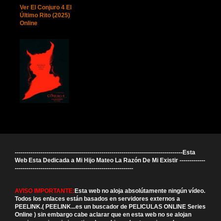
Ver El Conjuro 4 El
Último Rito (2025)
Online
-------------------------------------------------------------------------------------Esta
Web Esta Dedicada a Mi Hijo Mateo La Razón De Mi Existir -------------
------------------------------------------------------------
AVISO IMPORTANTE:
Esta web no aloja absolútamente ningún vídeo.
Todos los enlaces están basados en servidores externos a
PEELINK.( PEELINK...es un buscador de PELICULAS ONLINE Series
Online ) sin embargo cabe aclarar que en esta web no se alojan