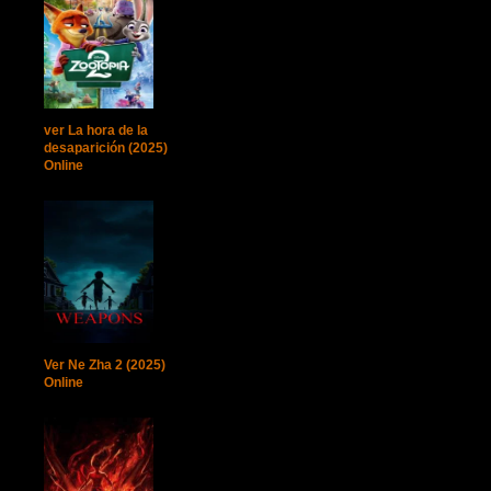
ver La hora de la
desaparición (2025)
Online
Ver Ne Zha 2 (2025)
Online