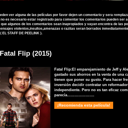
ueden ver alguna de las películas por favor dejen un comentario y sera remplaz
, no es necesario estar registrado para comentar los comentarios pueden ser 
 que algunos de los comentarios sean inapropiados y vayan encontra de las polí
nsajes violentos,insultos,amenazas o razitas seran borrados inmediatamente d
 ( EL STAFF DE PEELINK ).
Fatal Flip (2015)
Fatal Flip:El emparejamiento de Jeff y Al
gastado sus ahorros en la venta de una 
tienen que poner su gusto. Para hacer fre
inversión decidir contratar un reformador
independiente. Pero no es tan eficaz co
parecía………………….
¡Recomienda esta película!