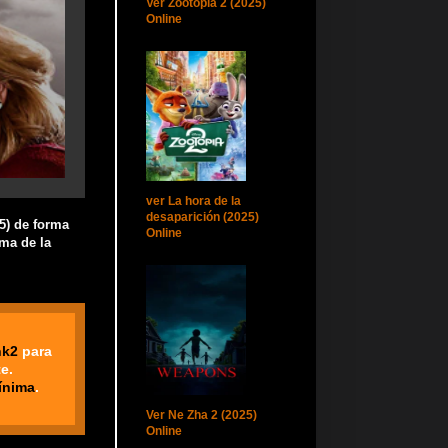
Ver Zootopia 2 (2025)
Online
ver La hora de la
desaparición (2025)
15) de forma
Online
ema de la
nk2
para
e.
ínima
.
Ver Ne Zha 2 (2025)
Online