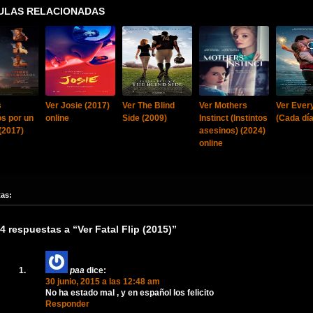
ULAS RELACIONADAS
s
Ver Josie (2017)
Ver The Blind
Ver Mothers
Ver Ever
s por un
online
Side (2009)
Instinct (Instintos
(Cada día
(2017)
asesinos) (2024)
online
tas:
4 respuestas a “Ver Fatal Flip (2015)”
paa
dice:
30 junio, 2015 a las 12:48 am
No ha estado mal , y en español los felicito
Responder