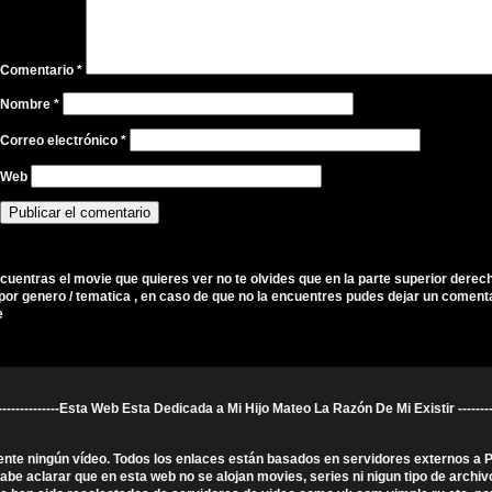
Comentario
*
Nombre
*
Correo electrónico
*
Web
ncuentras el movie que quieres ver no te olvides que en la parte superior derec
por genero / tematica , en caso de que no la encuentres pudes dejar un comenta
e
----------------------Esta Web Esta Dedicada a Mi Hijo Mateo La Razón De Mi Existir ---------------
ente ningún vídeo. Todos los enlaces están basados en servidores externos a
 aclarar que en esta web no se alojan movies, series ni nigun tipo de archivo