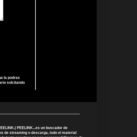
ha la podras
rio solcitando
----------------------------------------------------------
 PEELINK.( PEELINK...es un buscador de
s de streaming o descarga, todo el material