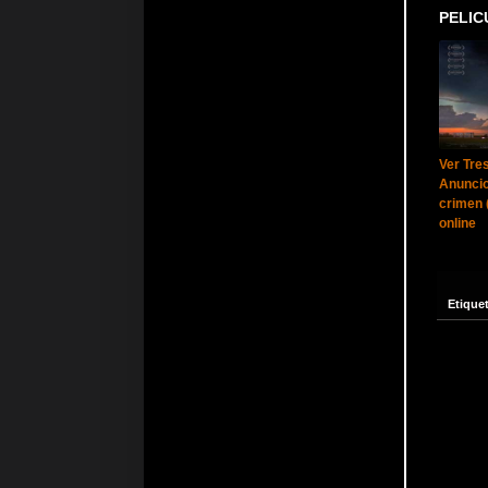
PELIC
Ver Tre
Anuncio
crimen 
online
Etique