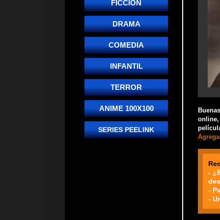
FICCIÓN
DRAMA
COMEDIA
INFANTIL
TERROR
ANIME 100X100
Buenas!
online,
películ
SERIES PEELINK
Agrega 
Re
- ¿
des
- P
- U