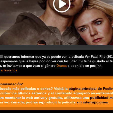
!! queremos informar que ya se puede ver la película Ver Fatal Flip (20
 esperamos que la hayas podido ver con facilidad. Si te ha gustado el t
a, te invitamos a que veas el género
Drama
disponible en peelink
a favoritos
comendación:
Buscás más películas o series? Visitá la
página principal de Peeli
cubrir los últimos estrenos y el contenido agregado recientement
ara mantener la web activa y gratuita, utilizamos una
publicidad m
na vez cerrada, podrás reproducir la película
sin interrupciones
.