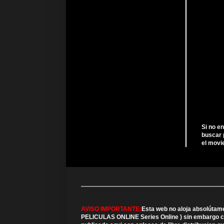
Si no e
buscar 
el movi
---------------------------------------------------------------
AVISO IMPORTANTE:
Esta web no aloja absolútam
PELICULAS ONLINE Series Online ) sin embargo cabe