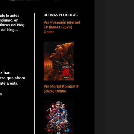
ULTIMAS PELICULAS
ado lo antes
anónimo, en
Ver Posesión infernal
ticas del blog
En llamas (2026)
el blog....
Online
ex han
casa que ahora
nte a esta
Ver Mortal Kombat II
(2026) Online
mo