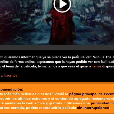
!! queremos informar que ya se puede ver la película Ver Pelicula The 
online de forma online, esperamos que la hayas podido ver con facilidad.
 el tema de la película, te invitamos a que veas el género
Terror
disponi
a favoritos
comendación:
Buscás más películas o series? Visitá la
página principal de Peeli
cubrir los últimos estrenos y el contenido agregado recientement
ara mantener la web activa y gratuita, utilizamos una
publicidad m
na vez cerrada, podrás reproducir la película
sin interrupciones
.