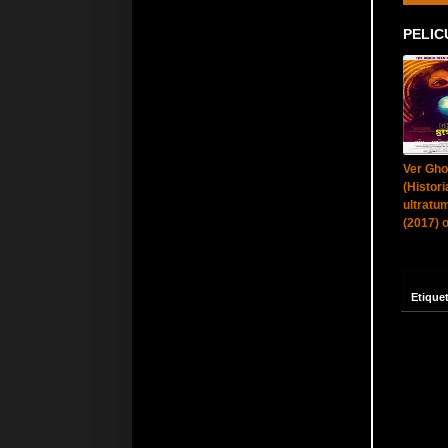
PELIC
Ver Gho
(Histori
ultratu
(2017) o
Etique