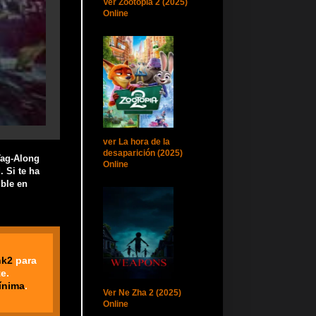
Ver Zootopia 2 (2025)
Online
ver La hora de la
desaparición (2025)
Tag-Along
Online
 Si te ha
ble en
nk2
para
e.
ínima
.
Ver Ne Zha 2 (2025)
Online