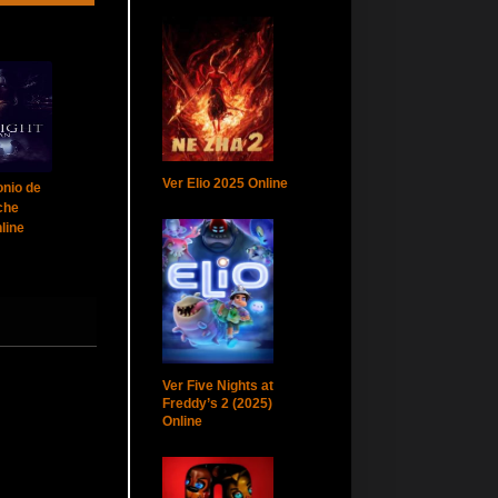
Ver Elio 2025 Online
nio de
che
line
Ver Five Nights at
Freddy’s 2 (2025)
Online