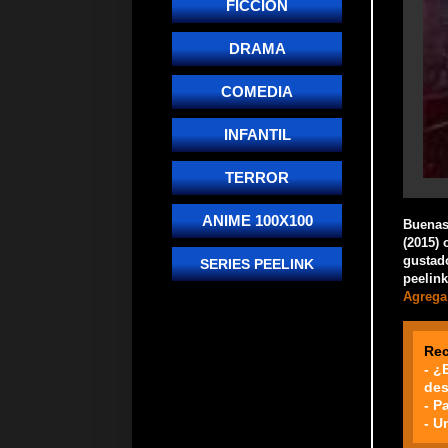
FICCIÓN
DRAMA
COMEDIA
INFANTIL
TERROR
ANIME 100X100
Buenas!
(2015) 
gustado
SERIES PEELINK
peelink
Agrega 
Re
- ¿
des
- P
- U