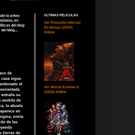
ULTIMAS PELICULAS
ado lo antes
anónimo, en
Ver Posesión infernal
ticas del blog
En llamas (2026)
el blog....
Online
ece de
a casa sigue
bandonado el
Ver Mortal Kombat II
esorientada
(2026) Online
 extraña su
 vestida de
ca, la abuela
saparece en
nigma, novia
rás de las
leyenda
s tierras de