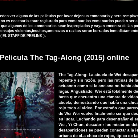
ueden ver alguna de las películas por favor dejen un comentario y sera remplaz
, no es necesario estar registrado para comentar los comentarios pueden ser 
 que algunos de los comentarios sean inapropiados y vayan encontra de las polí
nsajes violentos,insultos,amenazas o razitas seran borrados inmediatamente d
 ( EL STAFF DE PEELINK ).
 Pelicula The Tag-Along (2015) online
The Tag-Along: La abuela de Wei desapar
repente y sin razón, pero las rutinas de l
actuando como si la anciana no había a
lugar. Angustiado, Wei está totalmente d
hasta que encuentra una cámara de vídeo
abuela, demostrando que había una chica
rojo todo el video. Por extraño que parez
de Wei Wei vuelve finalmente ser que de
su lugar. Luchando para desentrañar el e
Wei, Yi-Chun, descubrir los misterios det
desapariciones se pueden conectar a la 
urbana de «La chica de rojo», típica de la