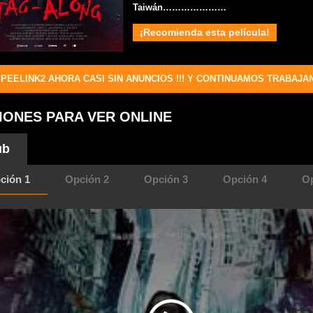
Taiwán…………………
¡Recomienda esta película!
PEELINK2 AHORA CASI SIN ANUNCIOS !!! Y CONTINUAMOS TRABAJA
IONES PARA VER ONLINE
ub
ción 1
Opción 2
Opción 3
Opción 4
Op