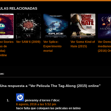
ULAS RELACIONADAS
st Stories
Ver SAW 6 (2009)
Ver Splice:
Ver Some Kind of
Ver Demo
as de
Experimento
Hate (2015)
mediano
mba)
mortal
(2016) On
nline
tas:
Una respuesta a “Ver Pelicula The Tag-Along (2015) online”
geovanny d torres f
dice:
6 agosto, 2016 a las 5:52 pm
hace falta que coloquen las peliculas en latino