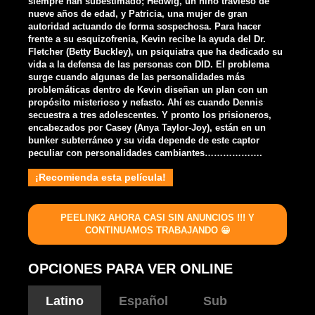
siempre han subestimado; Hedwig, un niño travieso de
nueve años de edad, y Patricia, una mujer de gran
autoridad actuando de forma sospechosa. Para hacer
frente a su esquizofrenia, Kevin recibe la ayuda del Dr.
Fletcher (Betty Buckley), un psiquiatra que ha dedicado su
vida a la defensa de las personas con DID. El problema
surge cuando algunas de las personalidades más
problemáticas dentro de Kevin diseñan un plan con un
propósito misterioso y nefasto. Ahí es cuando Dennis
secuestra a tres adolescentes. Y pronto los prisioneros,
encabezados por Casey (Anya Taylor-Joy), están en un
bunker subterráneo y su vida depende de este captor
peculiar con personalidades cambiantes……………….
¡Recomienda esta película!
PEELINK2 AHORA CASI SIN ANUNCIOS !!! Y
CONTINUAMOS TRABAJANDO 😀
OPCIONES PARA VER ONLINE
Latino
Español
Sub