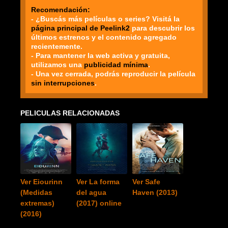
Recomendación:
- ¿Buscás más películas o series? Visitá la
página principal de Peelink2
para descubrir los
últimos estrenos y el contenido agregado
recientemente.
- Para mantener la web activa y gratuita,
utilizamos una
publicidad mínima
.
- Una vez cerrada, podrás reproducir la película
sin interrupciones
.
PELICULAS RELACIONADAS
Ver Eiourinn
Ver La forma
Ver Safe
(Medidas
del agua
Haven (2013)
extremas)
(2017) online
(2016)