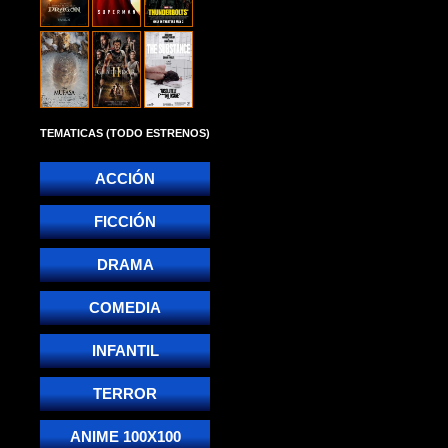
TEMATICAS (TODO ESTRENOS)
ACCIÓN
FICCIÓN
DRAMA
COMEDIA
INFANTIL
TERROR
ANIME 100X100