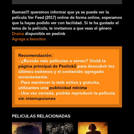
Buenas!!! queremos informar que ya se puede ver la
película Ver Feed (2017) online de forma online, esperamos
que la hayas podido ver con facilidad. Si te ha gustado el
tema de la película, te invitamos a que veas el género
Drama
disponible en peelink
Agrega a favoritos
Recomendación:
- ¿Buscás más películas o series? Visitá la
página principal de Peelink2
para descubrir los
últimos estrenos y el contenido agregado
recientemente.
- Para mantener la web activa y gratuita,
utilizamos una
publicidad mínima
.
- Una vez cerrada, podrás reproducir la película
sin interrupciones
.
PELICULAS RELACIONADAS