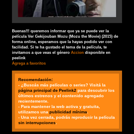
Buenas!!! queremos informar que ya se puede ver la
película Ver Gekijouban Mozu (Mozu the Movie) (2015) de
forma online, esperamos que la hayas podido ver con
facilidad. Si te ha gustado el tema de la película, te
invitamos a que veas el género
Accion
disponible en
peelink
Agrega a favoritos
Recomendación:
- ¿Buscás más películas o series? Visitá la
página principal de Peelink2
para descubrir los
últimos estrenos y el contenido agregado
recientemente.
- Para mantener la web activa y gratuita,
utilizamos una
publicidad mínima
.
- Una vez cerrada, podrás reproducir la película
sin interrupciones
.