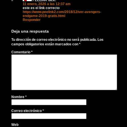
11 enero, 2026 a las 12:37 am
este es el link correcto
https://www.peelink2.com/2018/12/ver-avengers-
endgame-2019-gratis.html
Responder
Deja una respuesta
Tu dirección de correo electrónico no será publicada.
Los
campos obligatorios están marcados con
*
Comentario
*
Nombre
*
Correo electrónico
*
Web