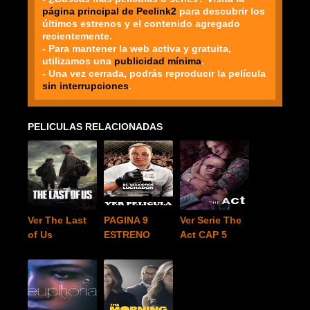
página principal de Peelink2
para descubrir los
últimos estrenos y el contenido agregado
recientemente.
- Para mantener la web activa y gratuita,
utilizamos una
publicidad mínima
.
- Una vez cerrada, podrás reproducir la película
sin interrupciones
.
PELICULAS RELACIONADAS
Ver The Last
PAGINA 9
Ver Serie The
of Us
ESTRENO
Act CAP 5