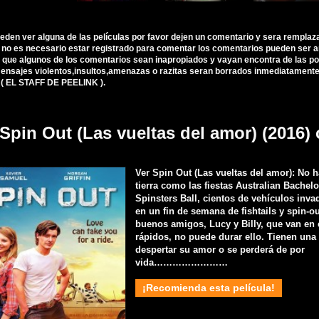
ueden ver alguna de las películas por favor dejen un comentario y sera remplaz
, no es necesario estar registrado para comentar los comentarios pueden ser 
 que algunos de los comentarios sean inapropiados y vayan encontra de las polí
nsajes violentos,insultos,amenazas o razitas seran borrados inmediatamente d
 ( EL STAFF DE PEELINK ).
 Spin Out (Las vueltas del amor) (2016) 
Ver Spin Out (Las vueltas del amor): No h
tierra como las fiestas Australian Bachel
Spinsters Ball, cientos de vehículos invad
en un fin de semana de fishtails y spin-o
buenos amigos, Lucy y Billy, que van en
rápidos, no puede durar ello. Tienen una
despertar su amor o se perderá de por
vida……………………
¡Recomienda esta película!