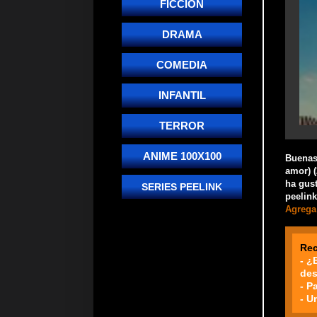
FICCIÓN
DRAMA
COMEDIA
INFANTIL
TERROR
ANIME 100X100
Buenas!
amor) (
ha gust
SERIES PEELINK
peelink
Agrega 
Re
- ¿
des
- P
- U