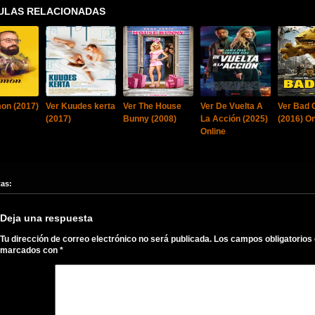
ULAS RELACIONADAS
on (2017)
Ver Kuudes kerta
Ver The House
Ver De Vuelta A
Ver Bad 
(2017)
Bunny (2008)
La Acción (2025)
(2016) On
Online
tas:
Deja una respuesta
Tu dirección de correo electrónico no será publicada.
Los campos obligatorios
marcados con
*