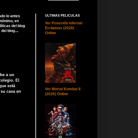
ULTIMAS PELICULAS
ado lo antes
anónimo, en
Ver Posesión infernal
ticas del blog
En llamas (2026)
el blog....
Online
ibe a un
colegio. El
que está
Ver Mortal Kombat II
 su casa en
(2026) Online