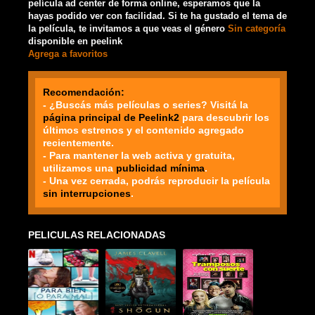
película ad center de forma online, esperamos que la
hayas podido ver con facilidad. Si te ha gustado el tema de
la película, te invitamos a que veas el género
Sin categoría
disponible en peelink
Agrega a favoritos
Recomendación:
- ¿Buscás más películas o series? Visitá la
página principal de Peelink2
para descubrir los
últimos estrenos y el contenido agregado
recientemente.
- Para mantener la web activa y gratuita,
utilizamos una
publicidad mínima
.
- Una vez cerrada, podrás reproducir la película
sin interrupciones
.
PELICULAS RELACIONADAS