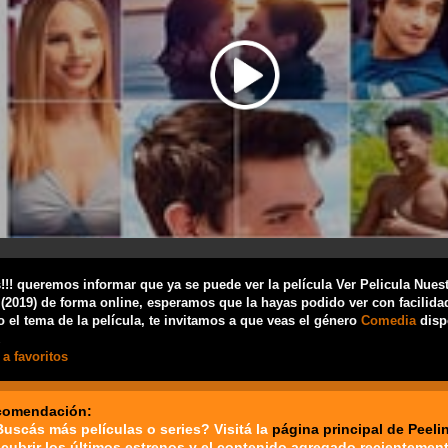
!! queremos informar que ya se puede ver la película Ver Pelicula Nues
(2019) de forma online, esperamos que la hayas podido ver con facilidad
 el tema de la película, te invitamos a que veas el género
Comedia
disp
a favoritos
comendación:
Buscás más películas o series? Visitá la
página principal de Peeli
cubrir los últimos estrenos y el contenido agregado recientement