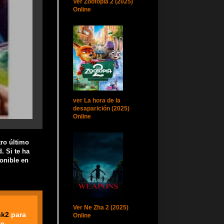
Ver Zootopia 2 (2025)
Online
ver La hora de la
desaparición (2025)
Online
tro último
. Si te ha
onible en
Ver Ne Zha 2 (2025)
nk2
para
Online
e.