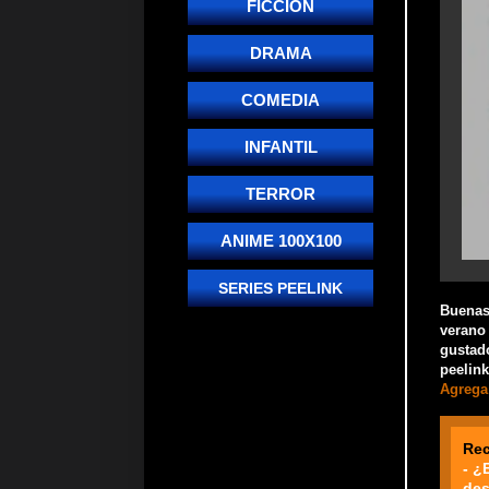
FICCIÓN
DRAMA
COMEDIA
INFANTIL
TERROR
ANIME 100X100
SERIES PEELINK
Buenas!
verano 
gustado
peelink
Agrega 
Re
- ¿
des