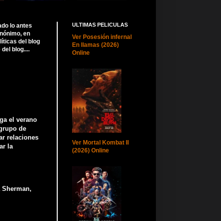
ULTIMAS PELICULAS
ado lo antes
anónimo, en
Ver Posesión infernal
ticas del blog
En llamas (2026)
el blog....
Online
ega el verano
 grupo de
ar relaciones
Ver Mortal Kombat II
ar la
(2026) Online
a Sherman,