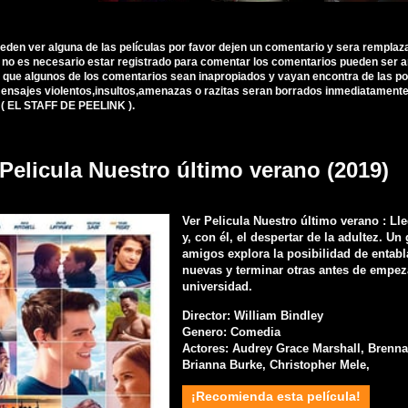
ueden ver alguna de las películas por favor dejen un comentario y sera remplaz
, no es necesario estar registrado para comentar los comentarios pueden ser 
 que algunos de los comentarios sean inapropiados y vayan encontra de las polí
nsajes violentos,insultos,amenazas o razitas seran borrados inmediatamente d
 ( EL STAFF DE PEELINK ).
 Pelicula Nuestro último verano (2019)
Ver Pelicula Nuestro último verano : Ll
y, con él, el despertar de la adultez. Un
amigos explora la posibilidad de entabl
nuevas y terminar otras antes de empez
universidad.
Director: William Bindley
Genero: Comedia
Actores: Audrey Grace Marshall, Brenn
Brianna Burke, Christopher Mele,
¡Recomienda esta película!