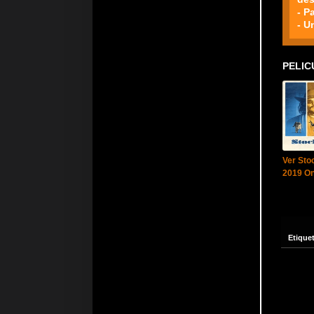
- P
- U
PELIC
Ver Sto
2019 On
Etique