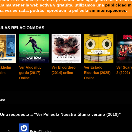
ara mantener la web activa y gratuita, utilizamos una
publicidad m
na vez cerrada, podrás reproducir la película
sin interrupciones
.
ULAS RELACIONADAS
ckholm
Ver Algo muy
Ver El cordero
Ver Estado
Ver Scar
line
gordo (2017)
(2014) online
Eléctrico (2025)
2 (2001)
Online
Online
tas:
Una respuesta a “Ver Pelicula Nuestro último verano (2019)”
Estrellita
dice: