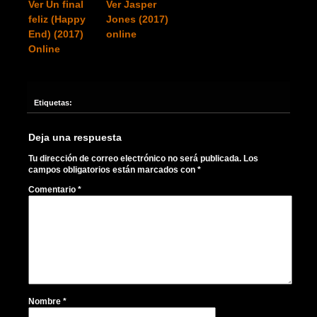
Ver Un final
Ver Jasper
feliz (Happy
Jones (2017)
End) (2017)
online
Online
Etiquetas:
Deja una respuesta
Tu dirección de correo electrónico no será publicada.
Los
campos obligatorios están marcados con
*
Comentario
*
Nombre
*