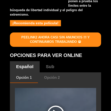
ponen a prueba los
límites entre la
búsqueda de libertad individual y el peligro del
extremismo.
¡Recomienda esta película!
PEELINK2 AHORA CASI SIN ANUNCIOS !!! Y
CONTINUAMOS TRABAJANDO 😀
OPCIONES PARA VER ONLINE
Español
Sub
Opción 1
Opción 2