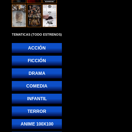
TEMATICAS (TODO ESTRENOS)
ACCIÓN
FICCIÓN
DRAMA
COMEDIA
INFANTIL
TERROR
ANIME 100X100