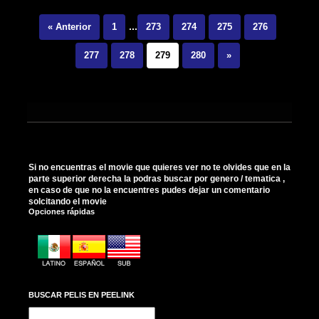
...
« Anterior
1
273
274
275
276
277
278
279
280
»
Si no encuentras el movie que quieres ver no te olvides que en la
parte superior derecha la podras buscar por genero / tematica ,
en caso de que no la encuentres pudes dejar un comentario
solcitando el movie
Opciones rápidas
BUSCAR PELIS EN PEELINK
Buscar: