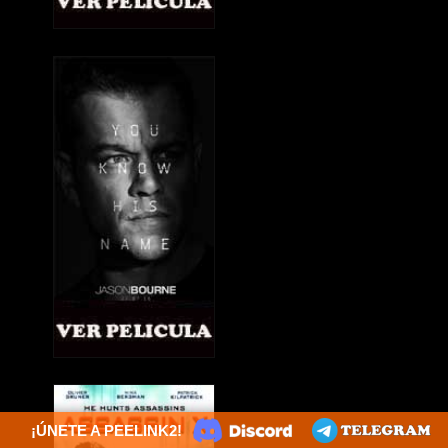
¡ÚNETE A PEELINK2!